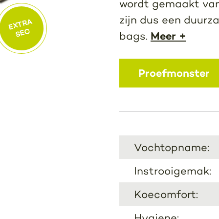
wordt gemaakt van
zijn dus een duurz
EXTRA
SEC
Meer +
bags.
Proefmonster
Vochtopname:
Instrooigemak:
Koecomfort:
Hygiene: