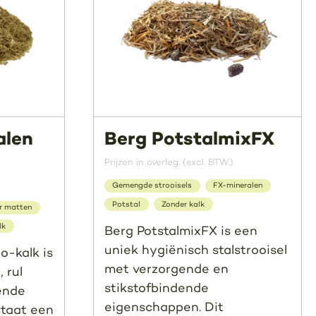
alen
Berg PotstalmixFX
Prijzen in overleg. (excl. BTW.)
Gemengde strooisels
FX-mineralen
Potstal
Zonder kalk
r matten
lk
Berg PotstalmixFX is een
uniek hygiënisch stalstrooisel
o-kalk is
met verzorgende en
 rul
stikstofbindende
kende
eigenschappen. Dit
staat een