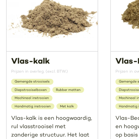
Vlas-kalk
Vlas-
Prijzen in overleg. (excl. BTW.)
Prijzen in ov
Gemengde strooisels
Gemengde s
Diepstrooiselboxen
Rubber matten
Diepstroois
Machinaal instrooien
Machinaal i
Handmatig instrooien
Met kalk
Handmatig i
Vlas-kalk is een hoogwaardig,
Vlas-Bed
rul vlasstrooisel met
en hoogw
zanderige structuur. Het laat
op basis