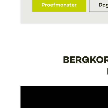
Proefmonster
Dag
BERGKOR