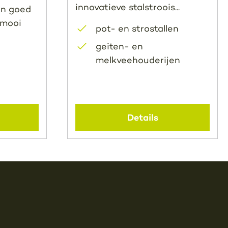
innovatieve stalstroois...
in goed
 mooi
pot- en strostallen
geiten- en
melkveehouderijen
Details