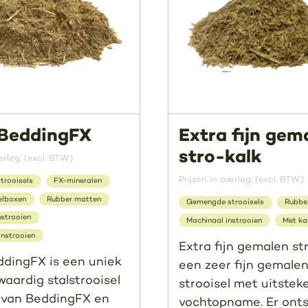
BeddingFX
Extra fijn gem
stro-kalk
erleg. (excl. BTW.)
Prijzen in overleg. (excl. BTW.)
trooisels
FX-mineralen
elboxen
Rubber matten
Gemengde strooisels
Rubbe
nstrooien
Machinaal instrooien
Met ka
nstrooien
Extra fijn gemalen str
dingFX is een uniek
een zeer fijn gemalen,
aardig stalstrooisel
strooisel met uitste
 van BeddingFX en
vochtopname. Er ont