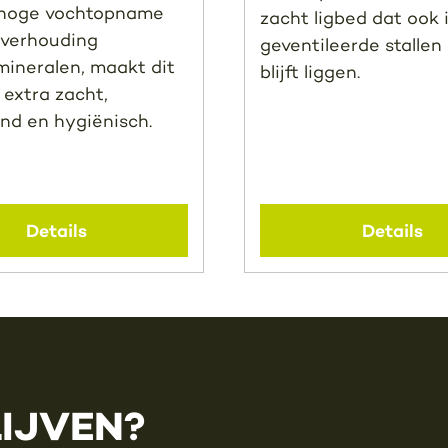
e hoge vochtopname
zacht ligbed dat ook 
verhouding
geventileerde stallen
mineralen, maakt dit
blijft liggen.
 extra zacht,
nd en hygiënisch.
Details
Details
LIJVEN?