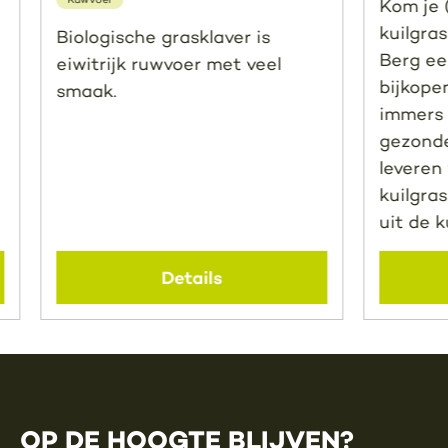
Kom je (
kuilgras
Biologische grasklaver is
Berg ee
eiwitrijk ruwvoer met veel
bijkope
smaak.
immers 
d
gezonde
leveren 
kuilgra
uit de k
Details
OP DE HOOGTE BLIJVEN?