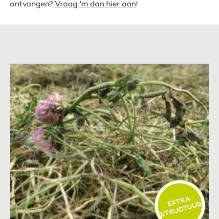
ontvangen?
Vraag 'm dan hier aan
!
EXTRA
STRUCTUUR